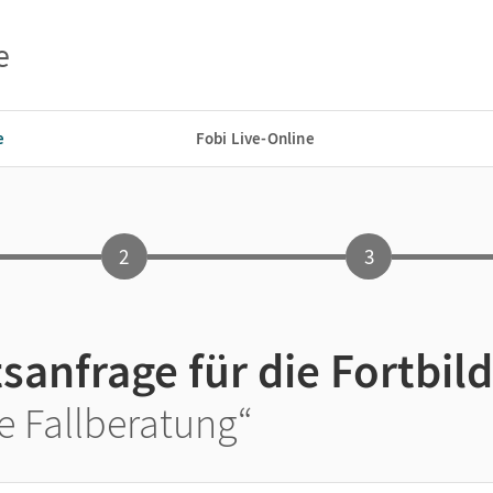
e
e
Fobi Live-Online
2
3
sanfrage für die Fortbil
le Fallberatung“