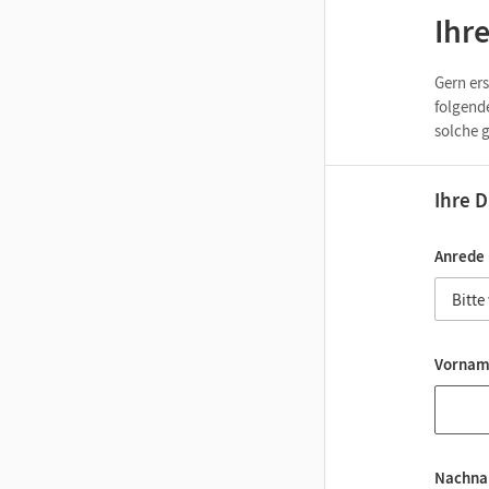
Ihr
Gern ers
folgenden Fel
solche 
Ihre 
Anrede 
Vorna
Nachn