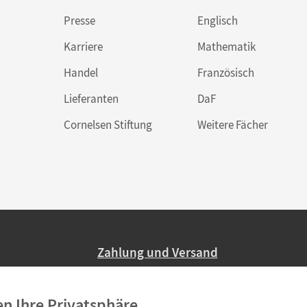
Presse
Englisch
Karriere
Mathematik
Handel
Französisch
Lieferanten
DaF
Cornelsen Stiftung
Weitere Fächer
Zahlung und Versand
Nur 2,95 EUR Versandkosten in Deutsc
en Ihre Privatsphäre