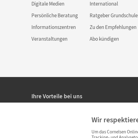
Digitale Medien
International
Persönliche Beratung
Ratgeber Grundschule
Informationszentren
Zu den Empfehlungen
Veranstaltungen
Abo kündigen
Ihre Vorteile bei uns
20% Prüfnachlass für Lehrkräfte
Wir respektier
Persönliche Angebote für Lehrkräfte
Um das Cornelsen Online
Sicheres Einkaufen mit SSL-Verschlüsselung
Tracking- und Analyseto