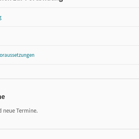
g
Voraussetzungen
ne
ld neue Termine.