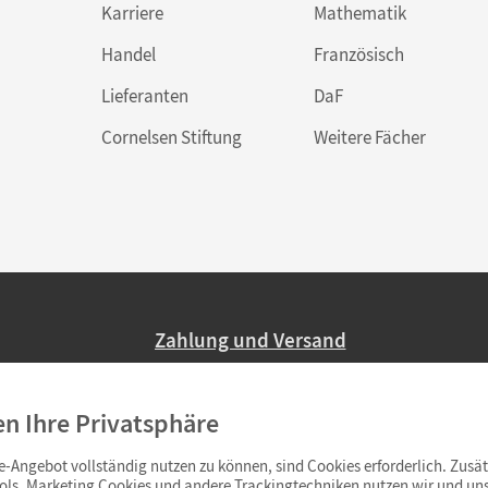
Karriere
Mathematik
Handel
Französisch
Lieferanten
DaF
Cornelsen Stiftung
Weitere Fächer
Zahlung und Versand
Nur 2,95 EUR Versandkosten in Deutsc
en Ihre Privatsphäre
Ab 59,– EUR Bestellwert liefern wir ve
(Lieferung in 3–6 Tagen).
-Angebot vollständig nutzen zu können, sind Cookies erforderlich. Zusät
ols. Marketing Cookies und andere Trackingtechniken nutzen wir und uns